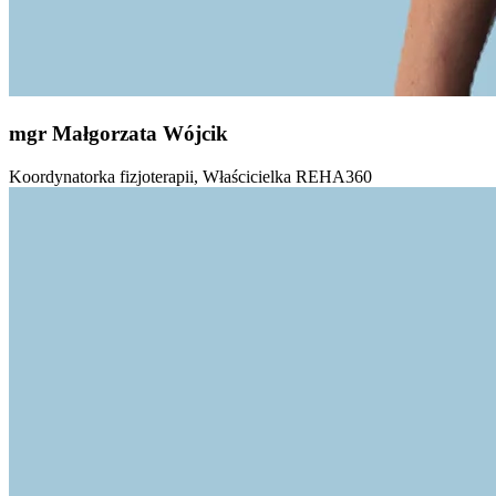
mgr Małgorzata Wójcik
Koordynatorka fizjoterapii, Właścicielka REHA360