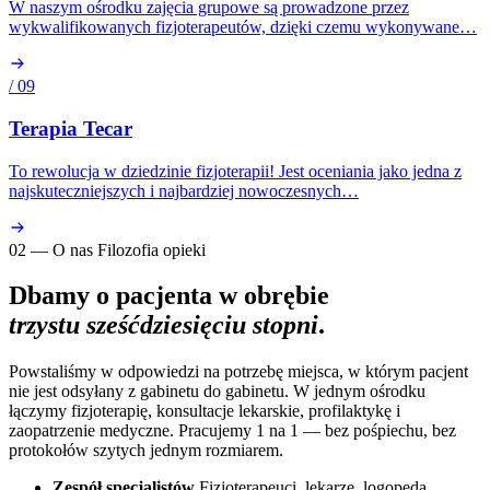
W naszym ośrodku zajęcia grupowe są prowadzone przez
wykwalifikowanych fizjoterapeutów, dzięki czemu wykonywane…
/ 09
Terapia Tecar
To rewolucja w dziedzinie fizjoterapii! Jest oceniania jako jedna z
najskuteczniejszych i najbardziej nowoczesnych…
02 — O nas
Filozofia opieki
Dbamy o pacjenta w obrębie
trzystu sześćdziesięciu stopni
.
Powstaliśmy w odpowiedzi na potrzebę miejsca, w którym pacjent
nie jest odsyłany z gabinetu do gabinetu. W jednym ośrodku
łączymy fizjoterapię, konsultacje lekarskie, profilaktykę i
zaopatrzenie medyczne. Pracujemy 1 na 1 — bez pośpiechu, bez
protokołów szytych jednym rozmiarem.
Zespół specjalistów
Fizjoterapeuci, lekarze, logopeda,