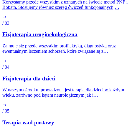
Korzystamy przede wszystkim z uznanych na świecie metod PNF i
Bobath. Stosujemy również szereg ćwiczeń funkcjonalnych,…
/ 03
Fizjoterapia uroginekologiczna
Zajmuje się przede wszystkim profilaktyką, diagnostyką oraz
ewentualnym leczeniem schorzeń, które związane są z…
/ 04
Fizjoterapia dla dzieci
W naszym ośrodku, prowadzona jest terapia dla dzieci w każdym
wieku, zarówno pod kątem neurologicznym jak i…
/ 05
Terapia wad postawy