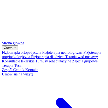
Strona główna
Oferta
Fizjoterapia ortopedyczna
Fizjoterapia neurologiczna
Fizjoterapia
uroginekologiczna
Fizjoterapia dla dzieci
Terapia wad postawy
Konsultacje lekarskie
Turnusy rehabilitacyjne
Zajęcia grupowe
Terapia Tecar
Zespół
Cennik
Kontakt
Umów się na wizytę