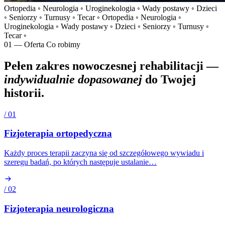
Ortopedia
◦
Neurologia
◦
Uroginekologia
◦
Wady postawy
◦
Dzieci
◦
Seniorzy
◦
Turnusy
◦
Tecar
◦
Ortopedia
◦
Neurologia
◦
Uroginekologia
◦
Wady postawy
◦
Dzieci
◦
Seniorzy
◦
Turnusy
◦
Tecar
◦
01 — Oferta
Co robimy
Pełen zakres nowoczesnej rehabilitacji —
indywidualnie dopasowanej
do Twojej
historii.
/ 01
Fizjoterapia ortopedyczna
Każdy proces terapii zaczyna się od szczegółowego wywiadu i
szeregu badań, po których następuje ustalanie…
/ 02
Fizjoterapia neurologiczna