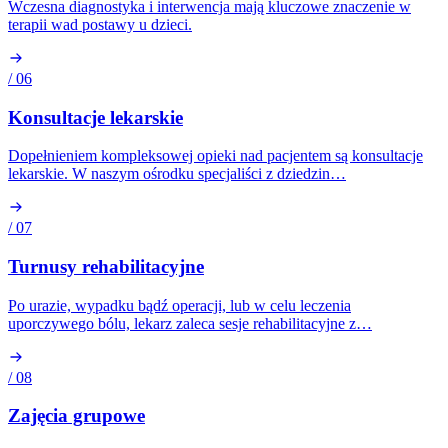
Wczesna diagnostyka i interwencja mają kluczowe znaczenie w
terapii wad postawy u dzieci.
/ 06
Konsultacje lekarskie
Dopełnieniem kompleksowej opieki nad pacjentem są konsultacje
lekarskie. W naszym ośrodku specjaliści z dziedzin…
/ 07
Turnusy rehabilitacyjne
Po urazie, wypadku bądź operacji, lub w celu leczenia
uporczywego bólu, lekarz zaleca sesje rehabilitacyjne z…
/ 08
Zajęcia grupowe